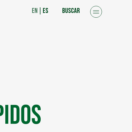
EN
|
ES
BUSCAR
pidos