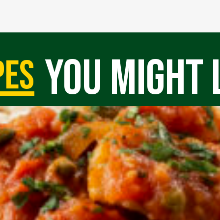
you might 
pes