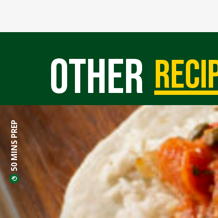
Other
reci
50 MINS PREP