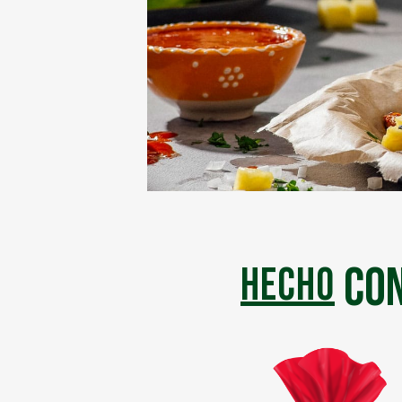
con
hecho