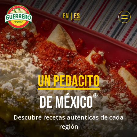
EN
|
ES
UN PEDACITO
®
DE MÉXICO
Descubre recetas auténticas de cada
región