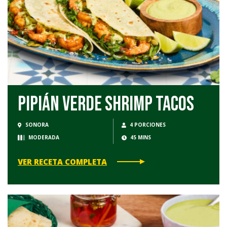
Pipián Verde Shrimp Tacos
SONORA
4 PORCIONES
MODERADA
45 MINS
VER RECETA COMPLETA