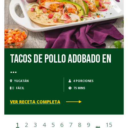
Tacos de Pollo Adobado en
...
YUCATÁN
4 PORCIONES
FÁCIL
75 MINS
VER RECETA COMPLETA
1
2
3
4
5
6
7
8
9
…
15