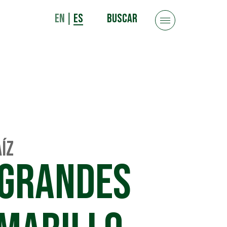
EN
|
ES
BUSCAR
íz
 GRANDES