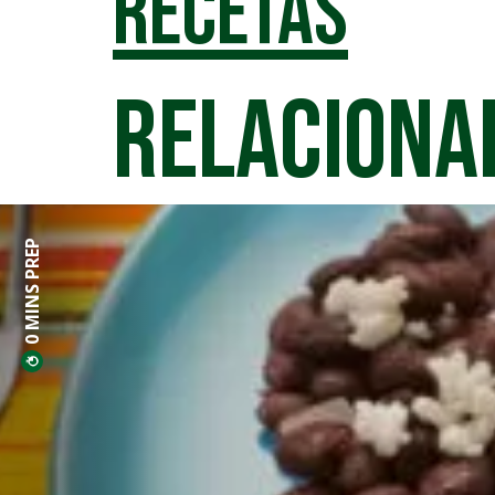
Recetas
relaciona
0 MINS PREP