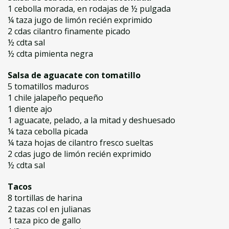
1 cebolla morada, en rodajas de ½ pulgada
¼ taza jugo de limón recién exprimido
2 cdas cilantro finamente picado
½ cdta sal
½ cdta pimienta negra
Salsa de aguacate con tomatillo
5 tomatillos maduros
1 chile jalapeño pequeño
1 diente ajo
1 aguacate, pelado, a la mitad y deshuesado
¼ taza cebolla picada
¼ taza hojas de cilantro fresco sueltas
2 cdas jugo de limón recién exprimido
½ cdta sal
Tacos
8 tortillas de harina
2 tazas col en julianas
1 taza pico de gallo