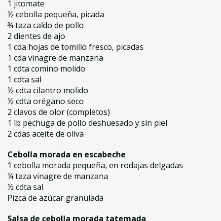
1 jitomate
½ cebolla pequeña, picada
¾ taza caldo de pollo
2 dientes de ajo
1 cda hojas de tomillo fresco, picadas
1 cda vinagre de manzana
1 cdta comino molido
1 cdta sal
½ cdta cilantro molido
½ cdta orégano seco
2 clavos de olor (completos)
1 lb pechuga de pollo deshuesado y sin piel
2 cdas aceite de oliva
Cebolla morada en escabeche
1 cebolla morada pequeña, en rodajas delgadas
¼ taza vinagre de manzana
½ cdta sal
Pizca de azúcar granulada
Salsa de cebolla morada tatemada