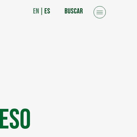
EN
|
ES
BUSCAR
ueso