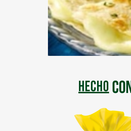
con
hecho