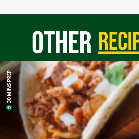
Other
reci
30 MINS PREP