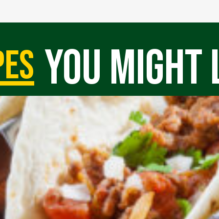
you might 
pes