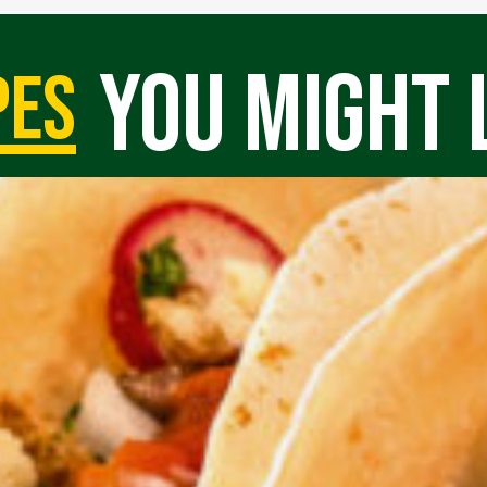
you might 
pes