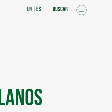
EN
|
ES
BUSCAR
blanos