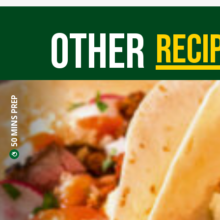
Other
reci
50 MINS PREP