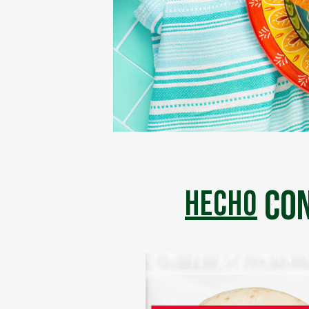
con
hecho