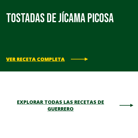
Tostadas de Jícama Picosa
VER RECETA COMPLETA
VER RECETA COMPLETA
VER RECETA COMPLETA
VER RECETA COMPLETA
VER RECETA COMPLETA
EXPLORAR TODAS LAS RECETAS DE
GUERRERO