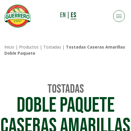
EN
|
ES
Inicio
|
Productos
|
Tostadas
|
Tostadas Caseras Amarillas
Doble Paquete
Tostadas
DOBLE PAQUETE
CASERAS AMARILLAS