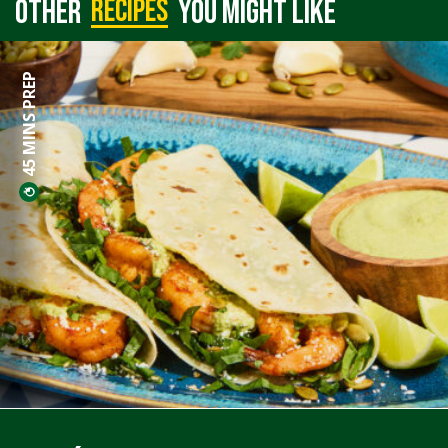
recipes
Other
you might like
45 MINS PREP