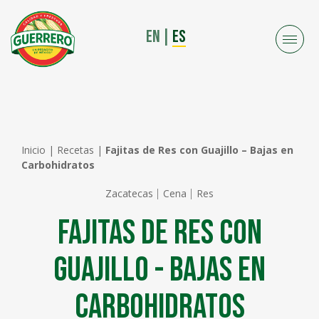
EN
|
ES
Inicio
|
Recetas
|
Fajitas de Res con Guajillo – Bajas en
Carbohidratos
Zacatecas
Cena
Res
Fajitas de Res con
Guajillo - Bajas en
Carbohidratos