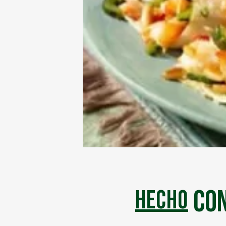
con
hecho