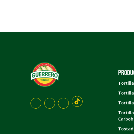
Produ
Tortill
Tortill
Tortill
Tortill
Carboh
Tostad