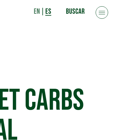
EN
|
ES
BUSCAR
et Carbs
al