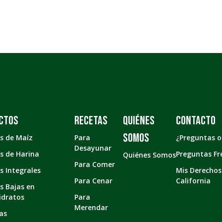
ctos
Recetas
Quiénes
Contacto
somos
as de Maíz
Para
¿Preguntas 
Desayunar
as de Harina
Preguntas Fr
Quiénes Somos
Para Comer
as Integrales
Mis Derechos
Para Cenar
California
as Bajas en
idratos
Para
Merendar
as